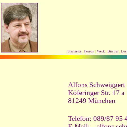
Startseite
|
Person
|
Werk
|
Bücher
|
Les
Alfons Schweiggert
Köferinger Str. 17 a
81249 München
Telefon: 089/87 95 
E-Mail:
alfons.sc